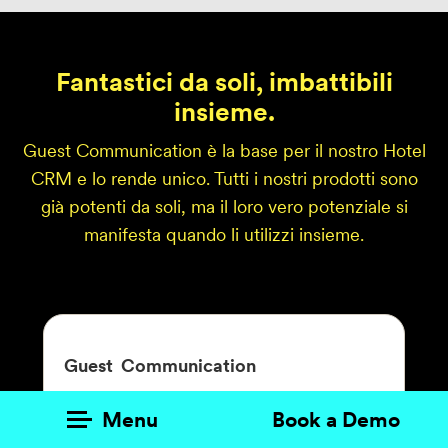
Prodotti
AI Agents
Fantastici da soli, imbattibili
insieme.
Soluzioni
Guest Communication è la base per il nostro Hotel
Prezzi
CRM e lo rende unico. Tutti i nostri prodotti sono
già potenti da soli, ma il loro vero potenziale si
Risorse
manifesta quando li utilizzi insieme.
Su di me
Guest
Communication
Tutti i canali in un unico posto: così si fa una
Menu
Book a Demo
comunicazione che entusiasma e vende.