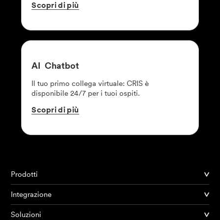
Scopri
di
più
AI
Chatbot
Il tuo primo collega virtuale: CRIS è
disponibile 24/7 per i tuoi ospiti.
Scopri
di
più
Prodotti
Integrazione
Soluzioni