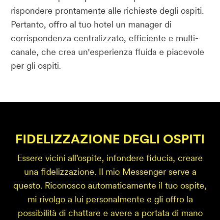
rispondere prontamente alle richieste degli ospiti.
Pertanto, offro al tuo hotel un manager di
corrispondenza centralizzato, efficiente e multi-
canale, che crea un'esperienza fluida e piacevole
per gli ospiti.
FIDELIZZAZIONE DEGLI OSPITI
Essere vicini all’ospite, infondere fiducia, creare
una fidelizzazione. Il mio Messenger serve a
questo. Riconosco automaticamente il tuo ospite,
mi rivolgo a lui personalmente e gli offro la
possibilità di chattare e avere a portata di mano