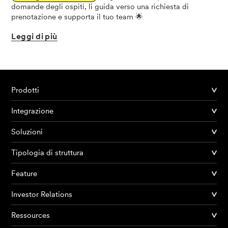
domande degli ospiti, li guida verso una richiesta di
prenotazione e supporta il tuo team 🌟
Leggi
di
più
Prodotti
Integrazione
Soluzioni
Tipologia di struttura
Feature
Investor Relations
Ressources