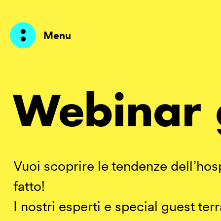
Menu
Prodotti
Webinar g
AI Agents
Soluzioni
Prezzi
Vuoi scoprire le tendenze dell’hos
fatto!
Risorse
I nostri esperti e special guest ter
Su di me