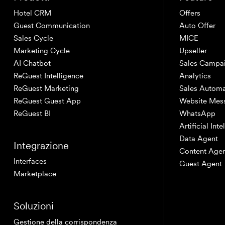
Hotel CRM
Offers
Guest Communication
Auto Offer
Sales Cycle
MICE
Marketing Cycle
Upseller
AI Chatbot
Sales Campa
ReGuest Intelligence
Analytics
ReGuest Marketing
Sales Automa
ReGuest Guest App
Website Mes
ReGuest BI
WhatsApp
Artificial Int
Data Agent
Integrazione
Content Age
Interfaces
Guest Agent
Marketplace
Soluzioni
Gestione della corrispondenza