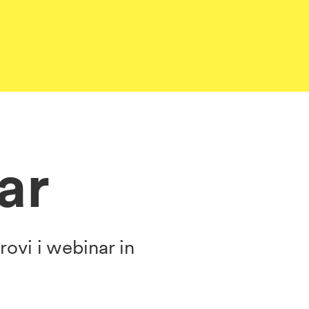
nar
rovi i webinar in