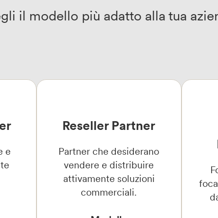
gli il modello più adatto alla tua azie
ner
Reseller Partner
e e
Partner che desiderano
ete
vendere e distribuire
F
e
attivamente soluzioni
foca
commerciali.
da