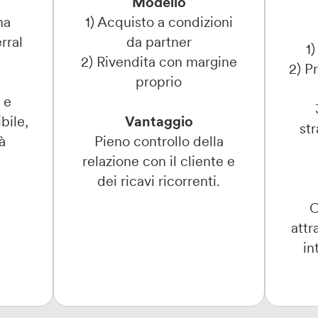
Modello
na
1) Acquisto a condizioni
rral
da partner
1)
2) Rivendita con margine
2) P
proprio
 e
bile,
Vantaggio
str
à
Pieno controllo della
relazione con il cliente e
dei ricavi ricorrenti.
C
attr
in