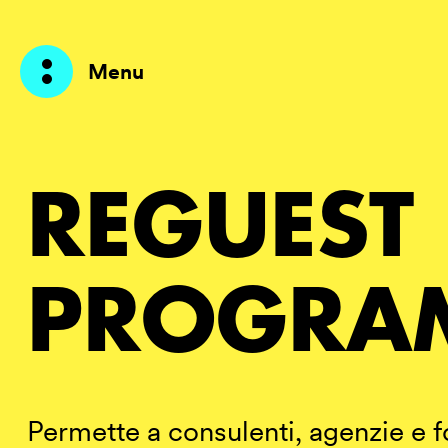
Menu
Prodotti
REGUEST
AI Agents
Soluzioni
PROGRA
Prezzi
Risorse
Su di me
Permette a consulenti, agenzie e fo