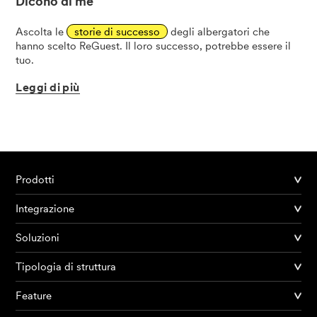
Dicono di me
Ascolta le
storie di successo
degli albergatori che
hanno scelto ReGuest. Il loro successo, potrebbe essere il
tuo.
Leggi
di
più
Prodotti
Integrazione
Soluzioni
Tipologia di struttura
Feature