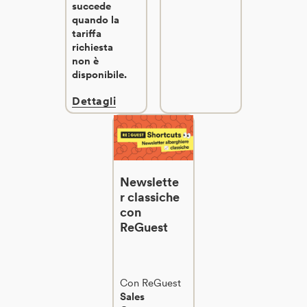
succede
quando la
tariffa
richiesta
non è
disponibile.
Dettagli
Newslette
r classiche
con
ReGuest
Con ReGuest
Sales