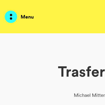
Menu
Prodotti
AI Agents
Trasfe
Soluzioni
Prezzi
Risorse
Michael Mitter
Su di me