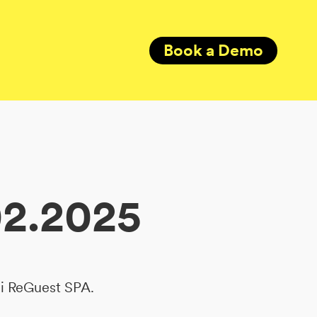
Book a Demo
02.2025
di ReGuest SPA.