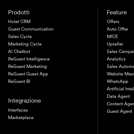
Prodotti
Feature
Hotel CRM
Offers
Guest Communication
Auto Offer
Sales Cycle
MICE
Marketing Cycle
Upseller
AI Chatbot
Sales Campa
ReGuest Intelligence
Analytics
ReGuest Marketing
Sales Automa
ReGuest Guest App
Website Mes
ReGuest BI
WhatsApp
Artificial Int
Data Agent
Integrazione
Content Age
Interfaces
Guest Agent
Marketplace