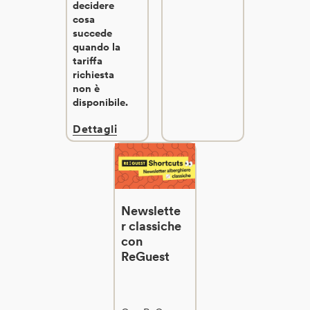
decidere
cosa
succede
quando la
tariffa
richiesta
non è
disponibile.
Dettagli
Newslette
r classiche
con
ReGuest