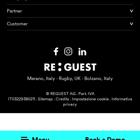
Partner
Prodotti
Customer
AI Agents
Soluzioni
Prezzi
Risorse
Merano, Italy · Rugby, UK · Bolzano, Italy
Su di me
© REGUEST AG
.
Part. IVA
IT03229380211
.
Sitemap
.
Credits
.
Impostazione cookie
.
Informativa
privacy
Menu
Book a Demo