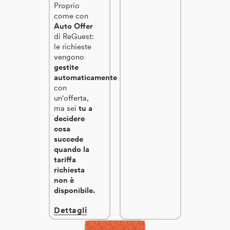
Proprio
come con
Auto Offer
di ReGuest:
le richieste
vengono
gestite
automaticamente
con
un'offerta,
ma sei
tu a
decidere
cosa
succede
quando la
tariffa
richiesta
non è
disponibile.
Dettagli