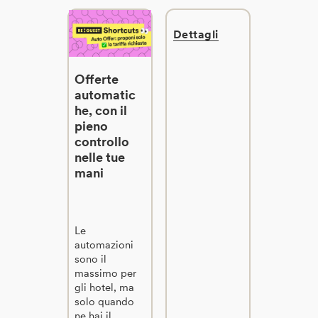
Dettagli
Offerte
automatic
he, con il
pieno
controllo
nelle tue
mani
Le
automazioni
sono il
massimo per
gli hotel, ma
solo quando
ne hai il