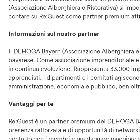
(Associazione Alberghiera e Ristorativa) si imp
contare su Re:Guest come partner premium atti
DE
IT
EN
Informazioni sul nostro partner
Il
DEHOGA Bayern
(Associazione Alberghiera e Ri
bavarese. Come associazione imprenditoriale e 
in continua evoluzione. Rappresenta 33.000 im
apprendisti. I dipartimenti e i comitati agiscon
amministrazione, economia e pubblico, ben oltre 
Vantaggi per te
Re:Guest è un partner premium del DEHOGA Bayer
presenza rafforzata e di opportunità di networki
contatto con i membri e guadagnare maggiore vi