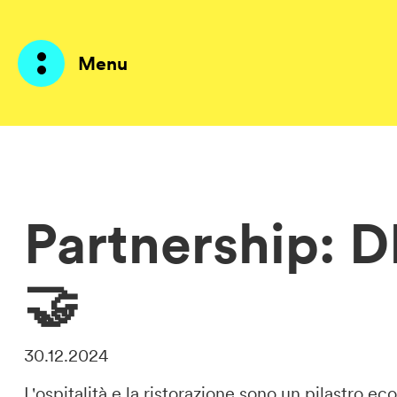
Menu
Prodotti
AI Agents
Partnership:
Soluzioni
🤝
Prezzi
Risorse
30.12.2024
Su di me
L'ospitalità e la ristorazione sono un pilastro