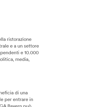
lla ristorazione
ale e a un settore
ipendenti e 10.000
olitica, media,
eficia di una
e per entrare in
HOGA Bayern può