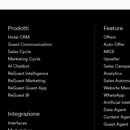
Prodotti
Feature
Hotel CRM
Offers
Guest Communication
Auto Offer
Sales Cycle
MICE
Marketing Cycle
Upseller
AI Chatbot
Sales Campa
ReGuest Intelligence
Analytics
ReGuest Marketing
Sales Automa
ReGuest Guest App
Website Mes
ReGuest BI
WhatsApp
Artificial Int
Data Agent
Integrazione
Content Age
Interfaces
Guest Agent