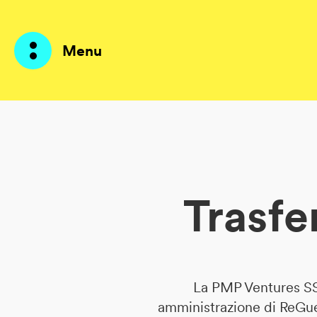
Menu
Prodotti
AI Agents
Trasfe
Soluzioni
Prezzi
Risorse
La PMP Ventures SS 
Su di me
amministrazione di ReGue