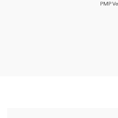
PMP Ven
DE
IT
EN