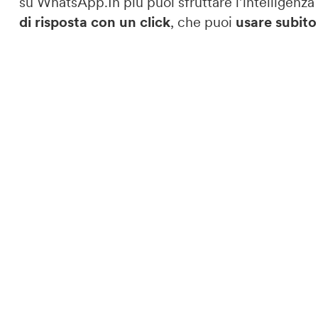
su WhatsApp.In più puoi sfruttare l’intelligenz
di risposta con un click
, che puoi
usare subit