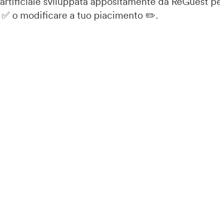
a artificiale sviluppata appositamente da ReGuest p
o
✅ o modificare a tuo piacimento ✏️.