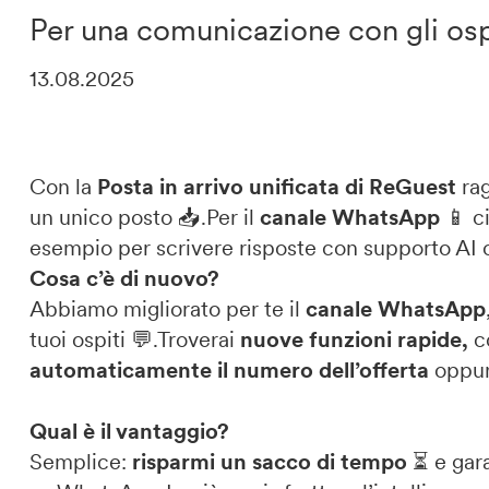
Per una comunicazione con gli ospi
DE
IT
EN
13.08.2025
Con la
Posta in arrivo unificata di ReGuest
ra
un unico posto 📥.Per il
canale WhatsApp
📱 c
esempio per scrivere risposte con supporto AI o 
Cosa c’è di nuovo?
Abbiamo migliorato per te il
canale WhatsApp
tuoi ospiti 💬.Troverai
nuove funzioni rapide,
co
automaticamente il numero dell’offerta
oppu
Qual è il vantaggio?
Semplice:
risparmi un sacco di tempo
⏳ e gar