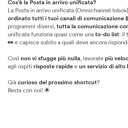
Cos’è la Posta in arrivo unificata?
La Posta in arrivo unificata (Omnichannel Inbox
ordinato tutti i tuoi canali di comunicazione 
programmi diversi,
tutta la comunicazione con 
unificata funziona quasi come una
t
o-do list
: i
👀
e capisce subito a quali deve ancora rispond
Così
non vi sfugge più nulla
, lavorate
più velo
agli ospiti
risposte rapide
e
un servizio di alto 
Già
curioso del prossimo shortcut
?
Resta con noi! 🌟