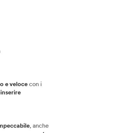
n
o e veloce
con i
,
inserire
impeccabile
, anche