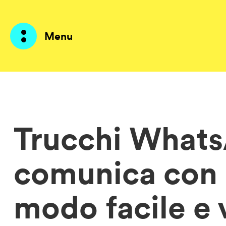
Menu
Prodotti
AI Agents
Trucchi Whats
Soluzioni
comunica con i 
Prezzi
Risorse
modo facile e 
Su di me