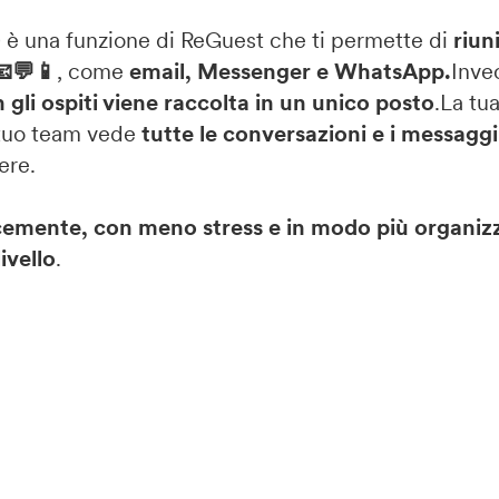
) è una funzione di ReGuest che ti permette di
riun
📧💬📱
, come
email, Messenger e WhatsApp.
Invec
gli ospiti viene raccolta in un unico posto
.La tua
l tuo team vede
tutte le conversazioni e i messaggi
ere.
cemente, con meno stress e in modo più organiz
livello
.