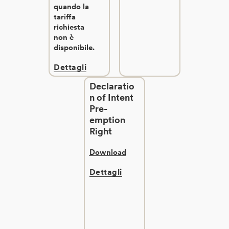
quando la
tariffa
richiesta
non è
disponibile.
Dettagli
Declaratio
n of Intent
Pre-
emption
Right
Download
Dettagli