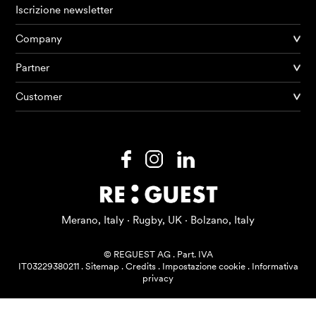
Iscrizione newsletter
Company
Partner
Prodotti
Customer
AI Agents
Soluzioni
Prezzi
Risorse
Merano, Italy · Rugby, UK · Bolzano, Italy
Su di me
© REGUEST AG
.
Part. IVA
IT03229380211
.
Sitemap
.
Credits
.
Impostazione cookie
.
Informativa
privacy