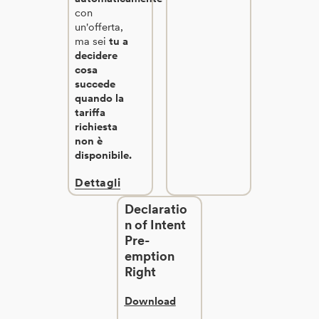
con
un'offerta,
ma sei
tu a
decidere
cosa
succede
quando la
tariffa
richiesta
non è
disponibile.
Dettagli
Declaratio
n of Intent
Pre-
emption
Right
Download