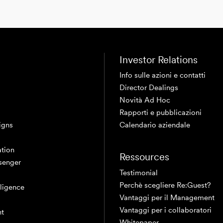
Investor Relations
Info sulle azioni e contatti
Director Dealings
Novità Ad Hoc
Rapporti e pubblicazioni
igns
Calendario aziendale
tion
Ressources
senger
Testimonial
Perchè scegliere Re:Guest?
elligence
Vantaggi per il Management
Vantaggi per i collaboratori
nt
Whitepaper