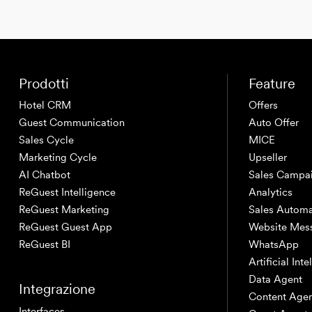
Prodotti
Feature
Hotel CRM
Offers
Guest Communication
Auto Offer
Sales Cycle
MICE
Marketing Cycle
Upseller
AI Chatbot
Sales Campa
ReGuest Intelligence
Analytics
ReGuest Marketing
Sales Automa
ReGuest Guest App
Website Mes
ReGuest BI
WhatsApp
Artificial Int
Data Agent
Integrazione
Content Age
Interfaces