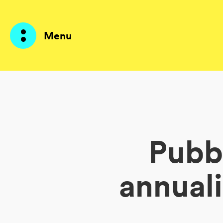
Menu
Prodotti
AI Agents
Pubbl
Soluzioni
Prezzi
annuali
Risorse
Su di me