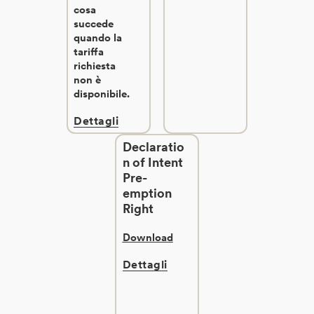
cosa
succede
quando la
tariffa
richiesta
non è
disponibile.
Dettagli
Declaratio
n of Intent
Pre-
emption
Right
Download
Dettagli