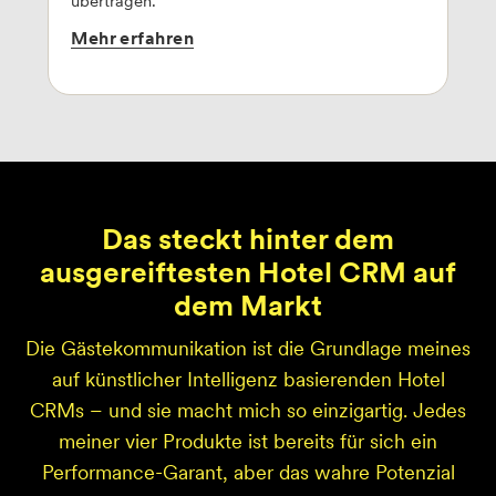
übertragen.
Mehr
erfahren
Das steckt hinter dem
ausgereiftesten Hotel CRM auf
dem Markt
Die Gästekommunikation ist die Grundlage meines
auf künstlicher Intelligenz basierenden Hotel
CRMs – und sie macht mich so einzigartig. Jedes
meiner vier Produkte ist bereits für sich ein
Performance-Garant, aber das wahre Potenzial