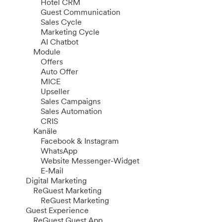
Hotel CRM
Guest Communication
Sales Cycle
Marketing Cycle
AI Chatbot
Module
Offers
Auto Offer
MICE
Upseller
Sales Campaigns
Sales Automation
CRIS
Kanäle
Facebook & Instagram
WhatsApp
Website Messenger-Widget
E-Mail
Digital Marketing
ReGuest Marketing
ReGuest Marketing
Guest Experience
ReGuest Guest App