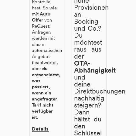
hohe
Kontrolle
Provisionen
hast. So wie
an
mit
Auto
Offer
von
Booking
ReGuest:
und Co.?
Anfragen
Du
werden mit
möchtest
einem
raus aus
automatischen
der
Angebot
OTA-
beantwortet,
aber
du
Abhängigkeit
entscheidest,
und
was
deine
passiert,
Direktbuchungen
wenn ein
nachhaltig
angefragter
steigern?
Tarif nicht
Dann
verfügbar
ist.
hältst du
den
Details
Schlüssel