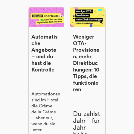
Automatis
Weniger
che
OTA-
Angebote
Provisione
– und du
n, mehr
hast die
Direktbuc
Kontrolle
hungen: 10
Tipps, die
funktionie
ren
Automationen
sind im Hotel
die Crème
de la Crème
Du zahlst
– aber nur,
Jahr für
wenn du sie
Jahr
unter