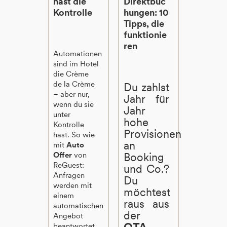
hast die
Direktbuc
Kontrolle
hungen: 10
Tipps, die
funktionie
ren
Automationen
sind im Hotel
die Crème
de la Crème
Du zahlst
– aber nur,
Jahr für
wenn du sie
Jahr
unter
hohe
Kontrolle
Provisionen
hast. So wie
an
mit
Auto
Offer
von
Booking
ReGuest:
und Co.?
Anfragen
Du
werden mit
möchtest
einem
raus aus
automatischen
der
Angebot
OTA-
beantwortet,