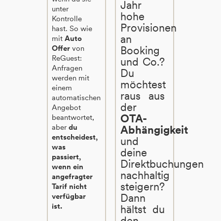
Jahr
unter
hohe
Kontrolle
Provisionen
hast. So wie
an
mit
Auto
Offer
von
Booking
ReGuest:
und Co.?
Anfragen
Du
werden mit
möchtest
einem
raus aus
automatischen
der
Angebot
OTA-
beantwortet,
aber
du
Abhängigkeit
entscheidest,
und
was
deine
passiert,
Direktbuchungen
wenn ein
nachhaltig
angefragter
steigern?
Tarif nicht
Dann
verfügbar
ist.
hältst du
den