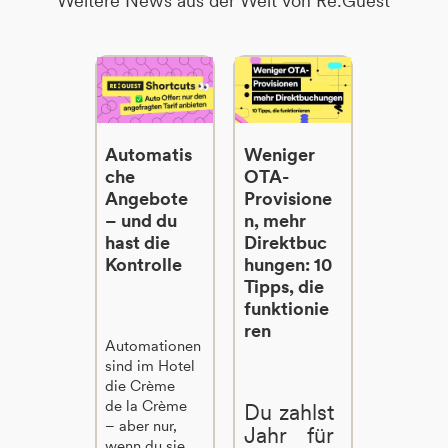
Weitere News aus der Welt von Re:Guest
Automatis
Weniger
che
OTA-
Angebote
Provisione
– und du
n, mehr
hast die
Direktbuc
Kontrolle
hungen: 10
Tipps, die
funktionie
ren
Automationen
sind im Hotel
die Crème
de la Crème
Du zahlst
– aber nur,
Jahr für
wenn du sie