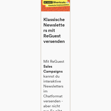
Klassische
Newslette
rs mit
ReGuest
versenden
Mit ReGuest
Sales
Campaigns
kannst du
interaktive
Newsletters
im
Chatformat
versenden -
aber nicht
nur. Es gibt