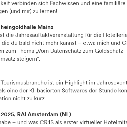
keit verbinden sich Fachwissen und eine familiär
en (und mir) zu lernen!
Rheingoldhalle Mainz
t die Jahresauftaktveranstaltung für die Hotelleri
e die du bald nicht mehr kannst – etwa mich und C
ten zum Thema „Vom Datenschatz zum Goldschatz –
msatz steigern“.
)
 Tourismusbranche ist ein Highlight im Jahreseven
h als eine der KI-basierten Softwares der Stunde k
ion nicht zu kurz.
z 2025, RAI Amsterdam (NL)
be – und was CR:IS als erster virtueller Hotelmita