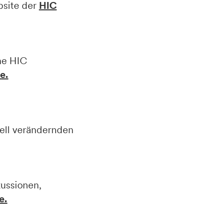
bsite der
HIC
ne HIC
e.
nell verändernden
ussionen,
e.