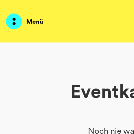
Menü
Produkte
KI Agents
Eventka
Lösungen
Preise
Ressourcen
Über mich
Noch nie war