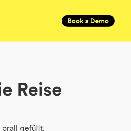
Book a Demo
ie Reise
rall gefüllt.