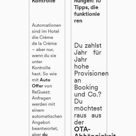
Kontrolle
hungen: 10
Tipps, die
funktionie
ren
Automationen
sind im Hotel
die Crème
de la Crème
Du zahlst
– aber nur,
Jahr für
wenn du sie
Jahr
unter
hohe
Kontrolle
Provisionen
hast. So wie
an
mit
Auto
Offer
von
Booking
ReGuest:
und Co.?
Anfragen
Du
werden mit
möchtest
einem
raus aus
automatischen
der
Angebot
OTA-
beantwortet,
aber
du
Abhängigkeit