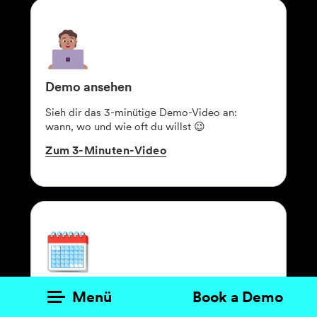
Produkte
KI Agents
Demo ansehen
Lösungen
Sieh dir das 3-minütige Demo-Video an:
Preise
wann, wo und wie oft du willst
😉
Zum
3-Minuten-Video
Ressourcen
Über mich
Termin holen
Menü
Book a Demo
Vereinbare einen Experten-Termin mit Zeit