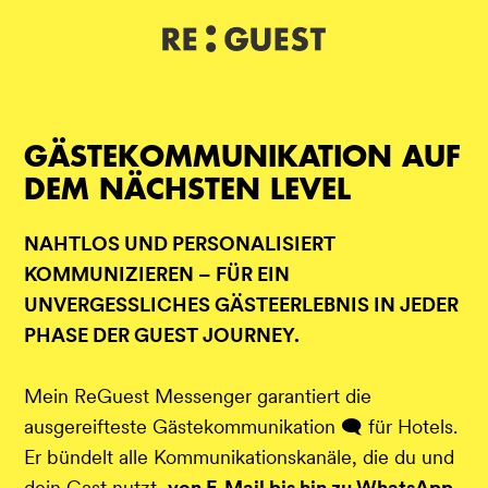
DE
IT
EN
GÄSTEKOMMUNIKATION AUF
DEM NÄCHSTEN LEVEL
NAHTLOS UND PERSONALISIERT
KOMMUNIZIEREN – FÜR EIN
UNVERGESSLICHES GÄSTEERLEBNIS IN JEDER
PHASE DER GUEST JOURNEY.
Mein ReGuest Messenger garantiert die
ausgereifteste Gästekommunikation 🗨️ für Hotels.
Er bündelt alle Kommunikationskanäle, die du und
dein Gast nutzt,
von E-Mail bis hin zu WhatsApp
,