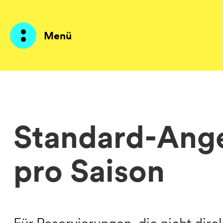
Menü
Produkte
KI Agents
Standard-Ang
Lösungen
pro Saison
Preise
Ressourcen
Über mich