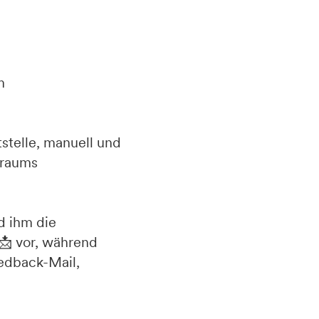
m
stelle, manuell und
traums
d ihm die
📩 vor, während
edback-Mail,