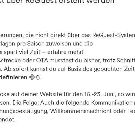
kt über ReGuest erstellt werden
ierungen, die nicht direkt über das ReGuest-Syste
lagen pro Saison zuweisen und die
spart viel Zeit – erfahre mehr!
trecke oder OTA musstest du bisher, trotz Schnitt
 Ab sofort kannst du auf Basis des gebuchten Zei
definieren
🌞⛄.
ke auf deiner Website für den 16.-23. Juni, so wir
en. Die Folge: Auch die folgende Kommunikation 
chungsbestätigung, Willkommensnachricht oder Fe
endet.