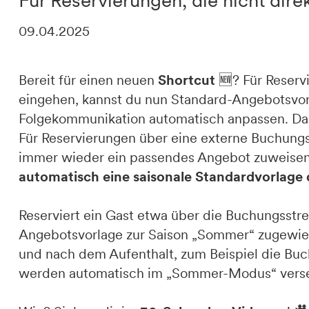
Für Reservierungen, die nicht dire
09.04.2025
DE
IT
EN
Bereit für einen neuen
Shortcut
🆕? Für Reserv
eingehen, kannst du nun Standard-Angebotsvor
Folgekommunikation automatisch anpassen. Das 
Für Reservierungen über eine externe Buchungss
immer wieder ein passendes Angebot zuweisen.
automatisch eine saisonale Standardvorlage 
Reserviert ein Gast etwa über die Buchungsstrec
Angebotsvorlage zur Saison „Sommer“ zugewies
und nach dem Aufenthalt, zum Beispiel die Bu
werden automatisch im „Sommer-Modus“ vers