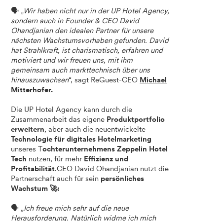
🗣️
„Wir haben nicht nur in der UP Hotel Agency,
sondern auch in Founder & CEO David
Ohandjanian den idealen Partner für unsere
nächsten Wachstumsvorhaben gefunden. David
hat Strahlkraft, ist charismatisch, erfahren und
motiviert und wir freuen uns, mit ihm
gemeinsam auch markttechnisch über uns
hinauszuwachsen
“, sagt ReGuest-CEO
Michael
Mitterhofer
.
Die UP Hotel Agency kann durch die
Zusammenarbeit das eigene
Produktportfolio
erweitern
, aber auch die neuentwickelte
Technologie für digitales Hotelmarketing
unseres T
ochterunternehmens Zeppelin Hotel
Tech
nutzen, für mehr
Effizienz und
Profitabilität
.CEO David Ohandjanian nutzt die
Partnerschaft auch für sein
persönliches
Wachstum 🚀:
🗣️
„Ich freue mich sehr auf die neue
Herausforderung. Natürlich widme ich mich