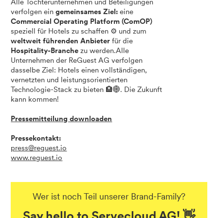
Alle Tochterunternehmen und Beteiligungen
verfolgen ein
gemeinsames Ziel:
eine
Commercial Operating Platform (ComOP)
speziell für Hotels zu schaffen ⚙️ und zum
weltweit führenden Anbieter
für die
Hospitality-Branche
zu werden.Alle
Unternehmen der ReGuest AG verfolgen
dasselbe Ziel: Hotels einen vollständigen,
vernetzten und leistungsorientierten
Technologie-Stack zu bieten 🏨🌐. Die Zukunft
kann kommen!
Pressemitteilung downloaden
Pressekontakt:
press@reguest.io
www.reguest.io
Wer ist noch Teil unserer Brand-Family?
Say hello to Servecloud AG! 👋