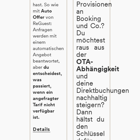
Provisionen
hast. So wie
an
mit
Auto
Offer
von
Booking
ReGuest:
und Co.?
Anfragen
Du
werden mit
möchtest
einem
raus aus
automatischen
der
Angebot
OTA-
beantwortet,
aber
du
Abhängigkeit
entscheidest,
und
was
deine
passiert,
Direktbuchungen
wenn ein
nachhaltig
angefragter
steigern?
Tarif nicht
Dann
verfügbar
ist.
hältst du
den
Details
Schlüssel