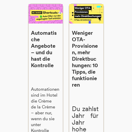
Automatis
Weniger
che
OTA-
Angebote
Provisione
– und du
n, mehr
hast die
Direktbuc
Kontrolle
hungen: 10
Tipps, die
funktionie
ren
Automationen
sind im Hotel
die Crème
de la Crème
Du zahlst
– aber nur,
Jahr für
wenn du sie
Jahr
unter
hohe
Kontrolle