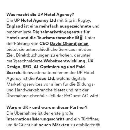
Was macht die UP Hotel Agency?
Die
UP Hotel Agency Ltd
mit Sitz in Rugby,
England
ist eine
mehrfach ausgezeichnete
und
renommierte
Digitalmarketingagentur für
Hotels und die Tourismusbranche
🏨🖥️. Unter
der Führung von
CEO
David Ohandjanian
bietet sie unterschiedliche Services mit dem
Ziel, Direktbuchungen zu erhöhen, darunter
maßgeschneiderte
Websiteentwicklung, UX
Design, SEO, AI-Optimierung und Paid
Search.
Schwesterunternehmen der UP Hotel
Agency ist die
Adao Ltd
, welche digitale
Marketingservices vor allem für die Bildungs-
und Handwerksbranche bietet und mit der
Übernahme ebenfalls Teil der ReGuest AG wird.
Warum UK - und warum dieser Partner?
Die Übernahme ist der erste große
Internationalisierungsschritt
und ein Türöffner,
um ReGuest auf
neuen Märkten
zu etablieren 🌐.