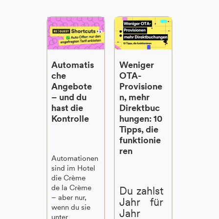
Automatis
Weniger
che
OTA-
Angebote
Provisione
– und du
n, mehr
hast die
Direktbuc
Kontrolle
hungen: 10
Tipps, die
funktionie
ren
Automationen
sind im Hotel
die Crème
de la Crème
Du zahlst
– aber nur,
Jahr für
wenn du sie
Jahr
unter