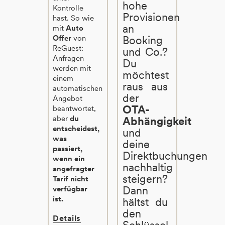
hohe
Kontrolle
Provisionen
hast. So wie
an
mit
Auto
Offer
von
Booking
ReGuest:
und Co.?
Anfragen
Du
werden mit
möchtest
einem
raus aus
automatischen
der
Angebot
OTA-
beantwortet,
aber
du
Abhängigkeit
entscheidest,
und
was
deine
passiert,
Direktbuchungen
wenn ein
nachhaltig
angefragter
steigern?
Tarif nicht
Dann
verfügbar
ist.
hältst du
den
Details