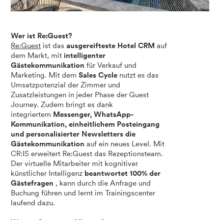
Wer ist Re:Guest?
Re:Guest
ist das
ausgereifteste Hotel CRM
auf
dem Markt, mit
intelligenter
Gästekommunikation
für Verkauf und
Marketing. Mit dem
Sales Cycle
nutzt es das
Umsatzpotenzial der Zimmer und
Zusatzleistungen in jeder Phase der Guest
Journey. Zudem bringt es dank
integriertem
Messenger, WhatsApp-
Kommunikation, einheitlichem Posteingang
und personalisierter Newsletters die
Gästekommunikation
auf ein neues Level. Mit
CR:IS erweitert Re:Guest das Rezeptionsteam.
Der virtuelle Mitarbeiter mit kognitiver
künstlicher Intelligenz
beantwortet 100% der
Gästefragen
, kann durch die Anfrage und
Buchung führen und lernt im Trainingscenter
laufend dazu.