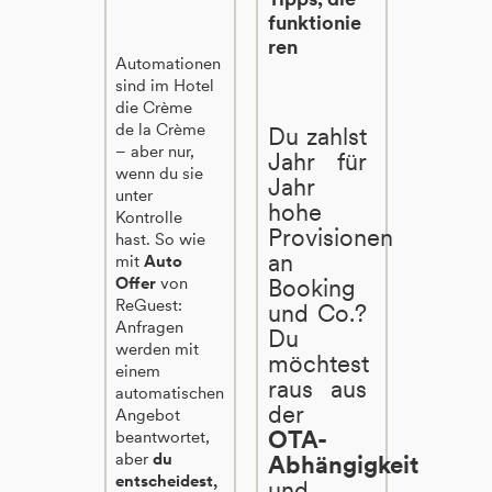
funktionie
ren
Automationen
sind im Hotel
die Crème
de la Crème
Du zahlst
– aber nur,
Jahr für
wenn du sie
Jahr
unter
hohe
Kontrolle
Provisionen
hast. So wie
an
mit
Auto
Offer
von
Booking
ReGuest:
und Co.?
Anfragen
Du
werden mit
möchtest
einem
raus aus
automatischen
der
Angebot
OTA-
beantwortet,
aber
du
Abhängigkeit
entscheidest,
und