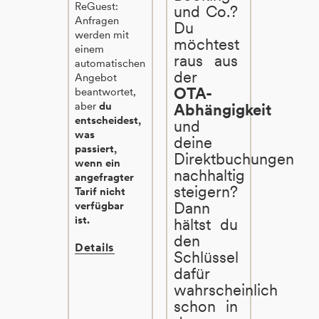
ReGuest:
und Co.?
Anfragen
Du
werden mit
möchtest
einem
raus aus
automatischen
der
Angebot
OTA-
beantwortet,
aber
du
Abhängigkeit
entscheidest,
und
was
deine
passiert,
Direktbuchungen
wenn ein
nachhaltig
angefragter
steigern?
Tarif nicht
Dann
verfügbar
ist.
hältst du
den
Details
Schlüssel
dafür
wahrscheinlich
schon in