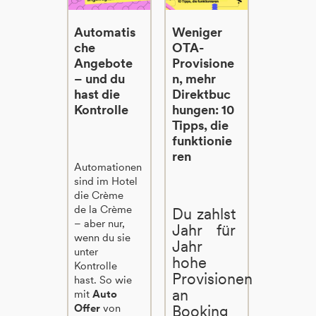
Automatis
Weniger
che
OTA-
Angebote
Provisione
– und du
n, mehr
hast die
Direktbuc
Kontrolle
hungen: 10
Tipps, die
funktionie
ren
Automationen
sind im Hotel
die Crème
de la Crème
Du zahlst
– aber nur,
Jahr für
wenn du sie
Jahr
unter
hohe
Kontrolle
Provisionen
hast. So wie
an
mit
Auto
Offer
von
Booking