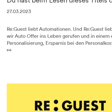
Du hast beim Lesen dieses Titels 
27.03.2023
DE
IT
EN
Re:Guest liebt Automationen. Und Re:Guest lie
wir Auto Offer ins Leben gerufen und in einem 
Personalisierung, Ersparnis bei den Personalko
👀