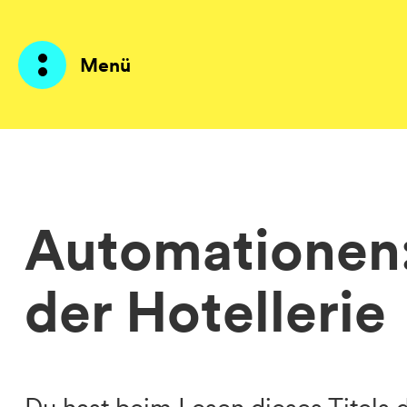
Menü
Produkte
KI Agents
Automationen:
Lösungen
der Hotellerie
Preise
Ressourcen
Über mich