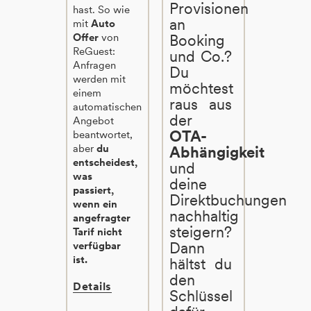
Provisionen
hast. So wie
an
mit
Auto
Offer
von
Booking
ReGuest:
und Co.?
Anfragen
Du
werden mit
möchtest
einem
raus aus
automatischen
der
Angebot
OTA-
beantwortet,
aber
du
Abhängigkeit
entscheidest,
und
was
deine
passiert,
Direktbuchungen
wenn ein
nachhaltig
angefragter
steigern?
Tarif nicht
Dann
verfügbar
ist.
hältst du
den
Details
Schlüssel