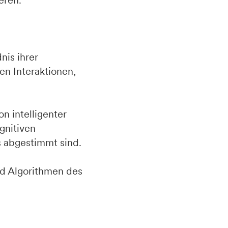
eren.
nis ihrer
en Interaktionen,
n intelligenter
gnitiven
ls abgestimmt sind.
nd Algorithmen des