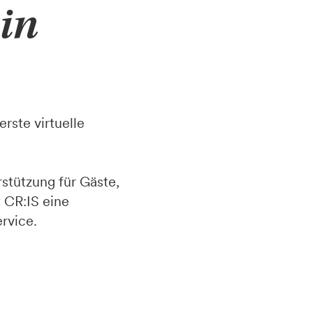
ein
erste virtuelle
rstützung für Gäste,
t CR:IS eine
rvice.