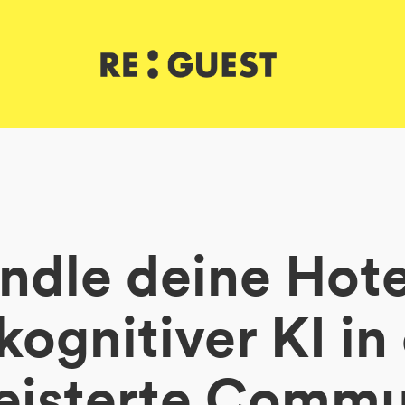
ndle deine Hote
kognitiver KI in
eisterte Commu