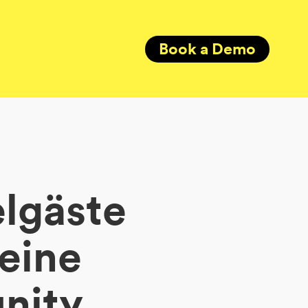
Book a Demo
lgäste
 eine
nity