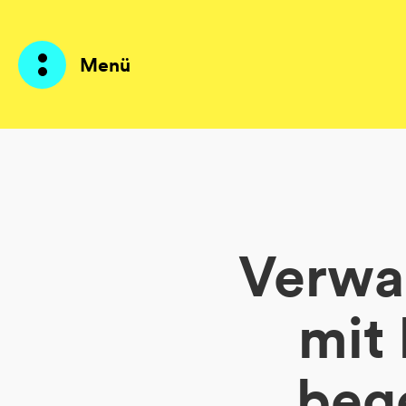
Menü
Produkte
KI Agents
Verwa
Lösungen
Preise
mit 
Ressourcen
beg
Über mich