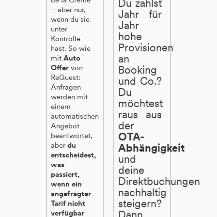
Du zahlst
– aber nur,
Jahr für
wenn du sie
Jahr
unter
hohe
Kontrolle
Provisionen
hast. So wie
an
mit
Auto
Offer
von
Booking
ReGuest:
und Co.?
Anfragen
Du
werden mit
möchtest
einem
raus aus
automatischen
der
Angebot
OTA-
beantwortet,
aber
du
Abhängigkeit
entscheidest,
und
was
deine
passiert,
Direktbuchungen
wenn ein
nachhaltig
angefragter
steigern?
Tarif nicht
Dann
verfügbar