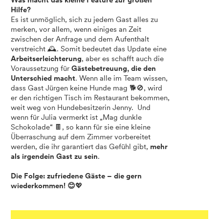
Was macht das kleine Feature zur großen
Hilfe?
Es ist unmöglich, sich zu jedem Gast alles zu
merken, vor allem, wenn einiges an Zeit
zwischen der Anfrage und dem Aufenthalt
verstreicht 🕰️. Somit bedeutet das Update eine
Arbeitserleichterung
, aber es schafft auch die
Voraussetzung für
Gästebetreuung, die den
Unterschied macht
. Wenn alle im Team wissen,
dass Gast Jürgen keine Hunde mag 🐕🚫, wird
er den richtigen Tisch im Restaurant bekommen,
weit weg von Hundebesitzerin Jenny. Und
wenn für Julia vermerkt ist „Mag dunkle
Schokolade“ 🍫, so kann für sie eine kleine
Überraschung auf dem Zimmer vorbereitet
werden, die ihr garantiert das Gefühl gibt,
mehr
als irgendein Gast zu sein
.
Die Folge: zufriedene Gäste – die gern
wiederkommen! 😊
💖