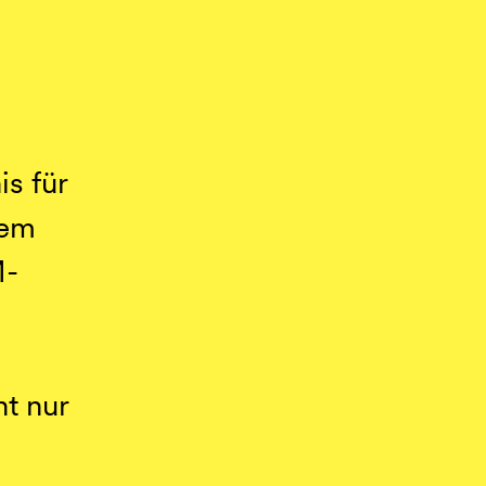
is für
nem
M-
t nur