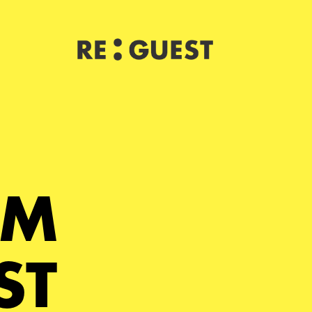
RM
ST