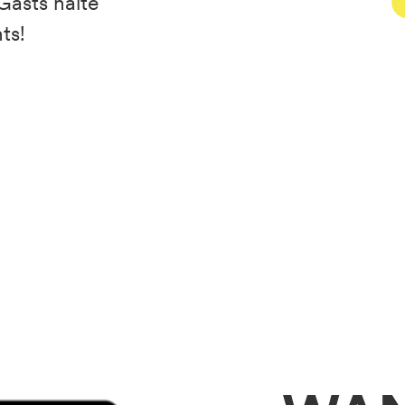
Gasts halte
ts!