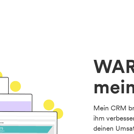
WARU
mei
Mein CRM bri
ihm verbesse
deinen Umsat