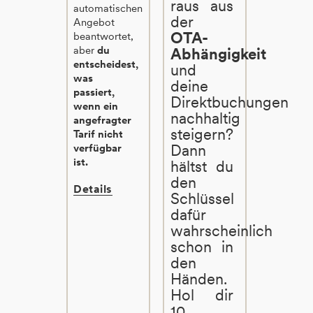
raus aus
automatischen
der
Angebot
OTA-
beantwortet,
aber
du
Abhängigkeit
entscheidest,
und
was
deine
passiert,
Direktbuchungen
wenn ein
nachhaltig
angefragter
steigern?
Tarif nicht
Dann
verfügbar
ist.
hältst du
den
Details
Schlüssel
dafür
wahrscheinlich
schon in
den
Händen.
Hol dir
10