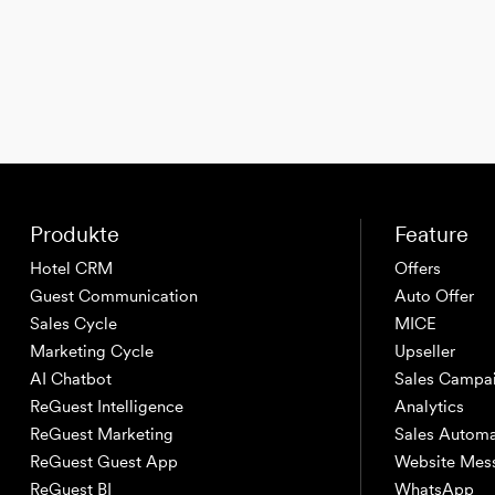
Produkte
Feature
Hotel CRM
Offers
Guest Communication
Auto Offer
Sales Cycle
MICE
Marketing Cycle
Upseller
AI Chatbot
Sales Campa
ReGuest Intelligence
Analytics
ReGuest Marketing
Sales Automa
ReGuest Guest App
Website Mes
ReGuest BI
WhatsApp