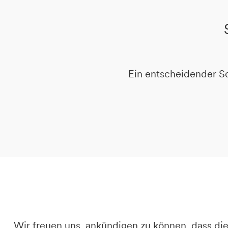
DE
IT
EN
Ein entscheidender Sch
Wir freuen uns, ankündigen zu können, dass 