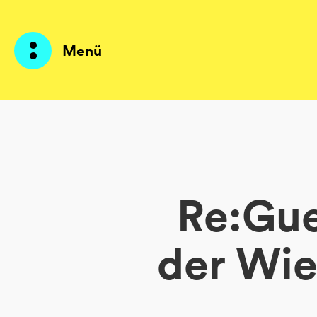
Menü
Produkte
KI Agents
Re:Gue
Lösungen
Preise
der Wie
Ressourcen
Über mich