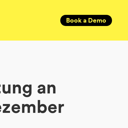
Book a Demo
tung an
Dezember