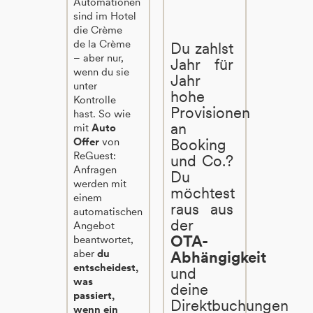
Automationen
sind im Hotel
die Crème
de la Crème
Du zahlst
– aber nur,
Jahr für
wenn du sie
Jahr
unter
hohe
Kontrolle
Provisionen
hast. So wie
an
mit
Auto
Offer
von
Booking
ReGuest:
und Co.?
Anfragen
Du
werden mit
möchtest
einem
raus aus
automatischen
der
Angebot
OTA-
beantwortet,
aber
du
Abhängigkeit
entscheidest,
und
was
deine
passiert,
Direktbuchungen
wenn ein