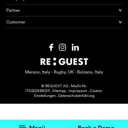
Partner
Produkte
Customer
KI Agents
Lösungen
Preise
Ressourcen
Merano, Italy · Rugby, UK · Bolzano, Italy
Über mich
© REGUEST AG
.
MwSt-Nr.
IT03229380211
.
Sitemap
.
Impressum
.
Cookie-
Einstellungen
.
Datenschutzerklärung
Menü
Book a Demo