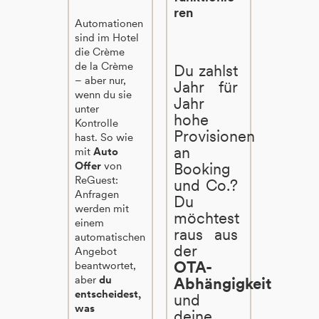
ren
Automationen
sind im Hotel
die Crème
de la Crème
Du zahlst
– aber nur,
Jahr für
wenn du sie
Jahr
unter
hohe
Kontrolle
Provisionen
hast. So wie
an
mit
Auto
Offer
von
Booking
ReGuest:
und Co.?
Anfragen
Du
werden mit
möchtest
einem
raus aus
automatischen
der
Angebot
OTA-
beantwortet,
aber
du
Abhängigkeit
entscheidest,
und
was
deine