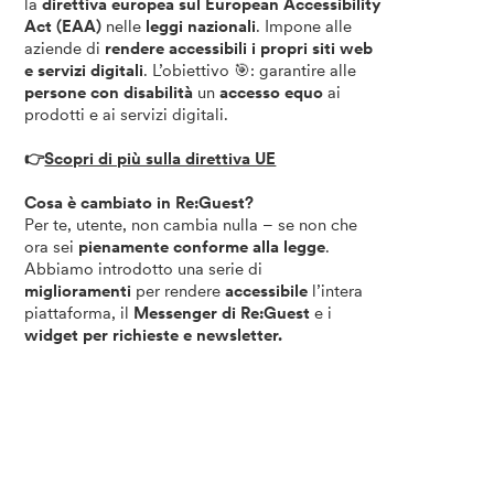
la
direttiva europea sul European Accessibility
Act (EAA)
nelle
leggi nazionali
. Impone alle
aziende di
rendere accessibili i propri siti web
e servizi digitali
. L’obiettivo 🎯: garantire alle
persone con disabilità
un
accesso equo
ai
prodotti e ai servizi digitali.
👉
Scopri di più sulla direttiva UE
Cosa è cambiato in Re:Guest?
Per te, utente, non cambia nulla – se non che
ora sei
pienamente conforme alla legge
.
Abbiamo introdotto una serie di
miglioramenti
per rendere
accessibile
l’intera
piattaforma, il
Messenger di Re:Guest
e i
widget per richieste e newsletter.