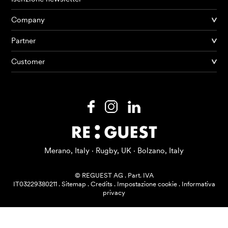
Company
Partner
Prodotti
Customer
AI Agents
Soluzioni
Prezzi
Risorse
Merano, Italy · Rugby, UK · Bolzano, Italy
Su di me
© REGUEST AG
.
Part. IVA
IT03229380211
.
Sitemap
.
Credits
.
Impostazione cookie
.
Informativa
privacy