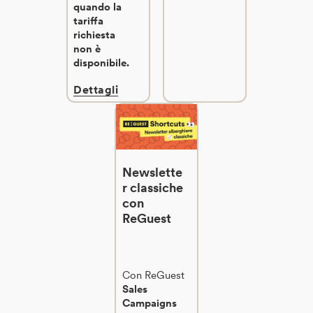
quando la
tariffa
richiesta
non è
disponibile.
Dettagli
Newslette
r classiche
con
ReGuest
Con ReGuest
Sales
Campaigns