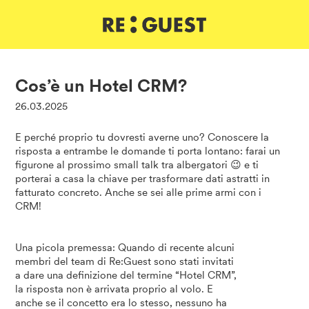
DE
IT
EN
Cos’è un Hotel CRM?
26.03.2025
E perché proprio tu dovresti averne uno? Conoscere la
risposta a entrambe le domande ti porta lontano: farai un
figurone al prossimo small talk tra albergatori 😉 e ti
porterai a casa la chiave per trasformare dati astratti in
fatturato concreto. Anche se sei alle prime armi con i
CRM!
Una picola premessa: Quando di recente alcuni
membri del team di Re:Guest sono stati invitati
a dare una definizione del termine “Hotel CRM”,
la risposta non è arrivata proprio al volo. E
anche se il concetto era lo stesso, nessuno ha