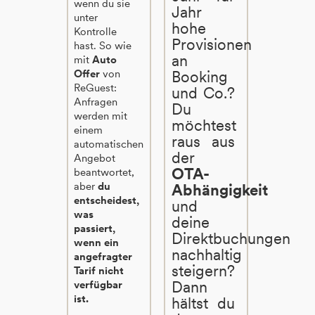
wenn du sie
Jahr
unter
hohe
Kontrolle
Provisionen
hast. So wie
an
mit
Auto
Offer
von
Booking
ReGuest:
und Co.?
Anfragen
Du
werden mit
möchtest
einem
raus aus
automatischen
der
Angebot
OTA-
beantwortet,
aber
du
Abhängigkeit
entscheidest,
und
was
deine
passiert,
Direktbuchungen
wenn ein
nachhaltig
angefragter
steigern?
Tarif nicht
Dann
verfügbar
ist.
hältst du