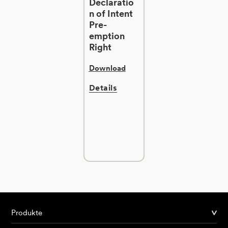
Declaratio
n of Intent
Pre-
emption
Right
Download
Details
Produkte