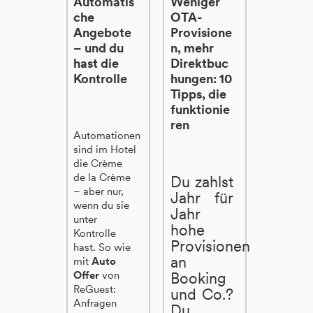
Automatis
Weniger
che
OTA-
Angebote
Provisione
– und du
n, mehr
hast die
Direktbuc
Kontrolle
hungen: 10
Tipps, die
funktionie
ren
Automationen
sind im Hotel
die Crème
de la Crème
Du zahlst
– aber nur,
Jahr für
wenn du sie
Jahr
unter
hohe
Kontrolle
Provisionen
hast. So wie
an
mit
Auto
Offer
von
Booking
ReGuest:
und Co.?
Anfragen
Du