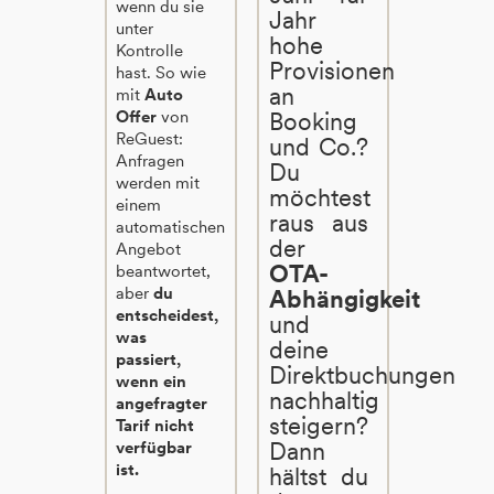
wenn du sie
Jahr
unter
hohe
Kontrolle
Provisionen
hast. So wie
an
mit
Auto
Offer
von
Booking
ReGuest:
und Co.?
Anfragen
Du
werden mit
möchtest
einem
raus aus
automatischen
der
Angebot
OTA-
beantwortet,
aber
du
Abhängigkeit
entscheidest,
und
was
deine
passiert,
Direktbuchungen
wenn ein
nachhaltig
angefragter
steigern?
Tarif nicht
Dann
verfügbar
ist.
hältst du