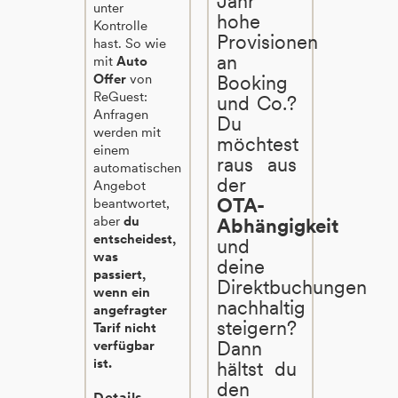
Jahr
unter
hohe
Kontrolle
Provisionen
hast. So wie
an
mit
Auto
Offer
von
Booking
ReGuest:
und Co.?
Anfragen
Du
werden mit
möchtest
einem
raus aus
automatischen
der
Angebot
OTA-
beantwortet,
aber
du
Abhängigkeit
entscheidest,
und
was
deine
passiert,
Direktbuchungen
wenn ein
nachhaltig
angefragter
steigern?
Tarif nicht
Dann
verfügbar
ist.
hältst du
den
Details