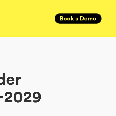
Book a Demo
der
6-2029