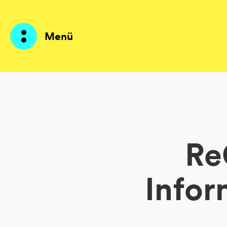
Menü
Produkte
KI Agents
Re
Lösungen
Preise
Infor
Ressourcen
Über mich