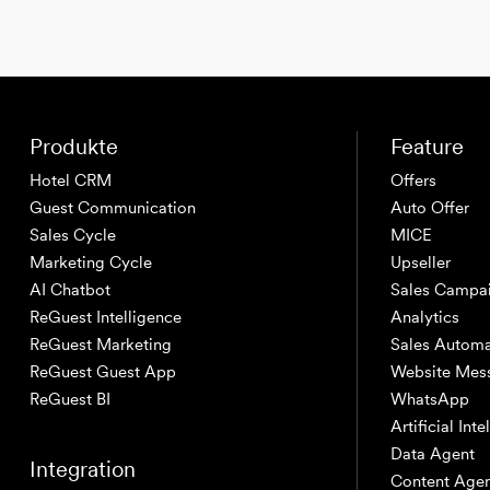
Produkte
Feature
Hotel CRM
Offers
Guest Communication
Auto Offer
Sales Cycle
MICE
Marketing Cycle
Upseller
AI Chatbot
Sales Campa
ReGuest Intelligence
Analytics
ReGuest Marketing
Sales Automa
ReGuest Guest App
Website Mes
ReGuest BI
WhatsApp
Artificial Int
Data Agent
Integration
Content Age