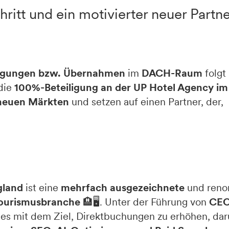
hritt und ein motivierter neuer Partn
ligungen bzw. Übernahmen
im
DACH-Raum
folgt
 die
100%-Beteiligung an der UP Hotel Agency im
neuen Märkten
und setzen auf einen Partner, der,
gland
ist eine
mehrfach ausgezeichnete
und reno
 Tourismusbranche
🏨🖥️. Unter der Führung von
CE
ces mit dem Ziel, Direktbuchungen zu erhöhen, dar