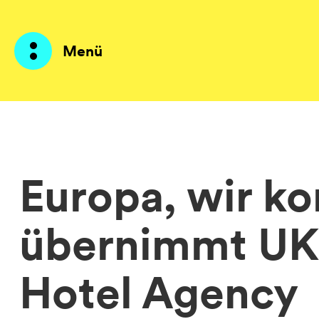
Menü
Produkte
KI Agents
Europa, wir k
Lösungen
übernimmt UK
Preise
Ressourcen
Hotel Agency
Über mich