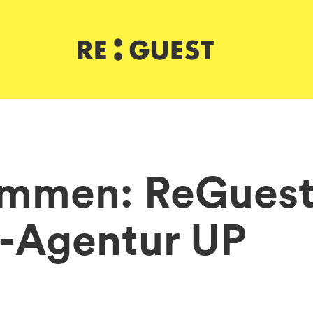
ommen: ReGues
-Agentur UP