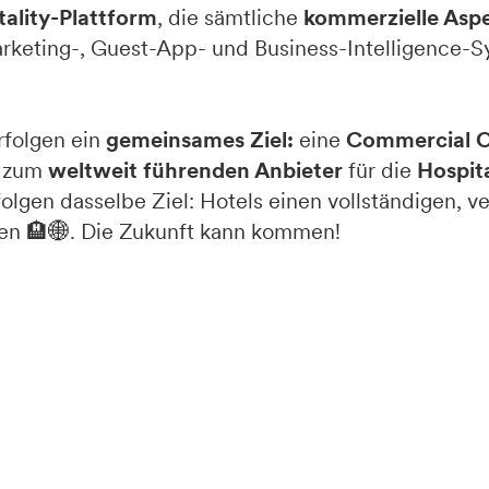
tality-Plattform
, die sämtliche
kommerzielle Asp
arketing-, Guest-App- und Business-Intelligence-
rfolgen ein
gemeinsames Ziel:
eine
Commercial O
d zum
weltweit führenden Anbieter
für die
Hospit
gen dasselbe Ziel: Hotels einen vollständigen, v
eten 🏨🌐. Die Zukunft kann kommen!