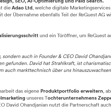
sign, SEO, AI-Optimierung und Paid Search.
t die
Adao Ltd
, welche digitale Marketingservices 
t der Übernahme ebenfalls Teil der ReGuest AG wi
alisierungsschritt
und ein Türöffner, um ReGuest a
y, sondern auch in Founder & CEO David Ohandjani
gefunden. David hat Strahlkraft, ist charismatisc
sam auch markttechnisch über uns hinauszuwachsen
arbeit das eigene
Produktportfolio erweitern
, a
elmarketing
unseres T
ochterunternehmens Zeppel
EO David Ohandjanian nutzt die Partnerschaft auch 