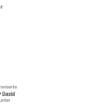
er
mmierte
O
David
unter