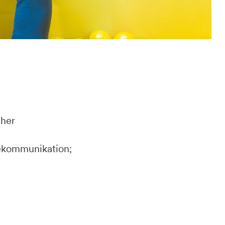
cher
tekommunikation;