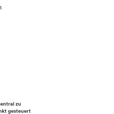
m
entral zu
nkt gesteuert