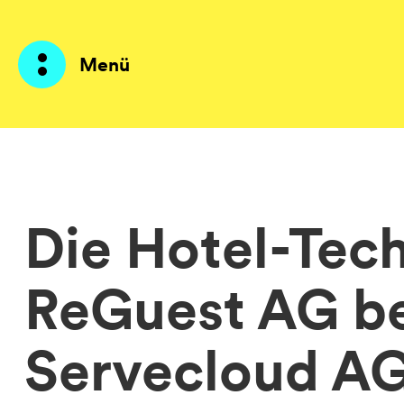
Menü
Produkte
KI Agents
Die Hotel-Tec
Lösungen
ReGuest AG bet
Preise
Ressourcen
Servecloud A
Über mich